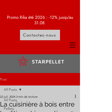
Promo Rika été 2026 : -12% jusqu'au
31.08
Contactez-nous
Post
All Posts
22 juil. 2024
3 min de lecture
All Posts
La cuisinière à bois entre
Pellets