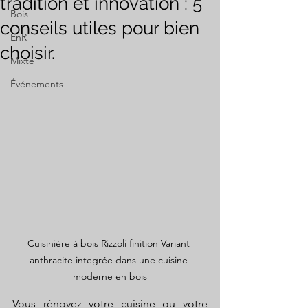
tradition et innovation : 5
Bois
conseils utiles pour bien
EnR
choisir.
Mixte
Événements
Cuisinière à bois Rizzoli finition Variant 
anthracite integrée dans une cuisine 
moderne en bois
Vous rénovez votre cuisine ou votre 