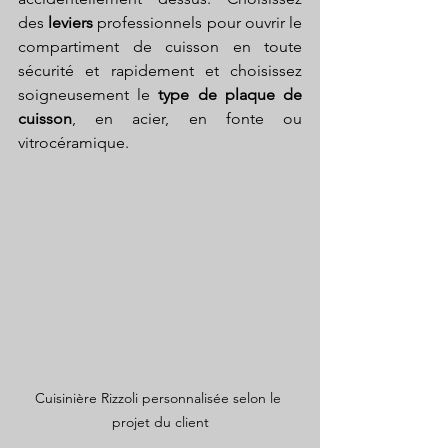
des 
leviers 
professionnels pour ouvrir le 
compartiment de cuisson en toute 
sécurité et rapidement et choisissez 
soigneusement le 
type de plaque de 
cuisson
, en acier, en fonte ou 
vitrocéramique.
Cuisinière Rizzoli personnalisée selon le 
projet du client