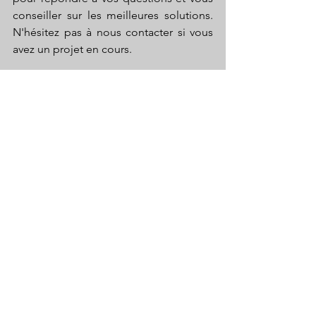
conseiller sur les meilleures solutions. 
N'hésitez pas à nous contacter si vous 
avez un projet en cours.
cuisinière à bois
Bois
Voir tout
Posts récents