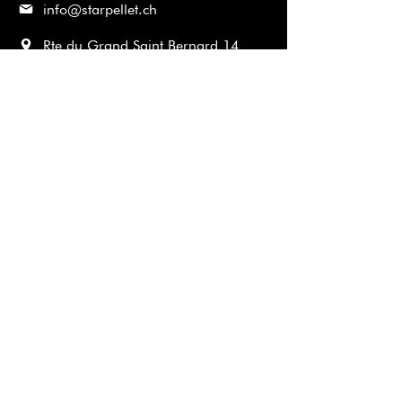
info@starpellet.ch
Rte du Grand Saint Bernard 14
1933 Sembrancher
CONTACT
Heures d'ouverture
Lundi
8h-17h
Mardi
8h-17h
Mercredi
8h-17h
Jeudi
8h-17h
Vendredi
8h-17h
Samedi
ouvert sur rendez-vous
Dimanche
Fermé