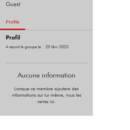
Guest
Profile
Profil
A rejoint le groupe le : 25 févr. 2025
Aucune information
Lorsque ce membre ajoutera des
informations sur lui-même, vous les
verrez ici.