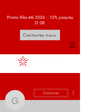
Promo Rika été 2026 : -12% jusqu'au
31.08
Contactez-nous
Plus d'actions
S'abonner
Guest