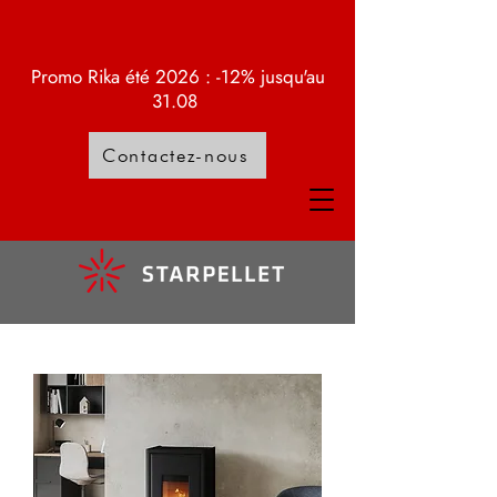
Promo Rika été 2026 : -12% jusqu'au
31.08
Contactez-nous