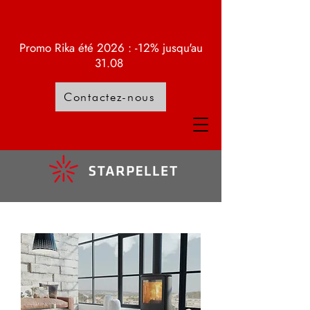
Promo Rika été 2026 : -12% jusqu'au
31.08
Contactez-nous