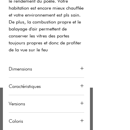
le rendement du poêle. Votre
habitation est encore mieux chauffée
et votre environnement est pls sain.
De plus, la combustion propre et le
balayage d'air permettent de
conserver les vitres des portes
toujours propres et donc de profiter
de la vue sur le feu
Dimensions
Largeur
535 mm
Caractéristiques
Hauteur
651 mm
Poids
94 kg
Versions
Profondeur
403 mm
Puissance émise
7 kW
Raccordement par
Diamètre
Coloris
le dessus
150 mm
Rendement
82 %