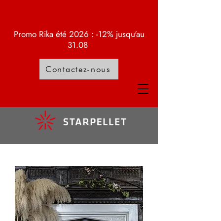
Promo Rika été 2026 : -12% jusqu'au
31.08
Contactez-nous