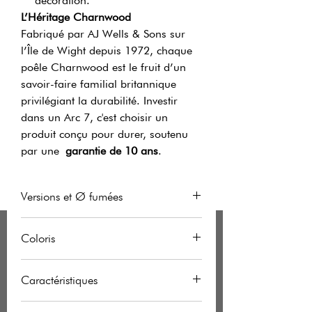
décoration.
L’Héritage Charnwood
Fabriqué par AJ Wells & Sons sur
l’Île de Wight depuis 1972, chaque
poêle Charnwood est le fruit d’un
savoir-faire familial britannique
privilégiant la durabilité. Investir
dans un Arc 7, c'est choisir un
produit conçu pour durer, soutenu
par une
garantie de 10 ans
.
Versions et Ø fumées
Arc 7 sûr
Fumées 150 mm
Coloris
bucher
(dessus / arrière)
En plus du noir mat standard,
Caractéristiques
Arc 7 sur
Fumées 150 mm
Charnwood vous offre un choix de 7
socle bas
(dessus / arrière)
autres coloris pour intégrer