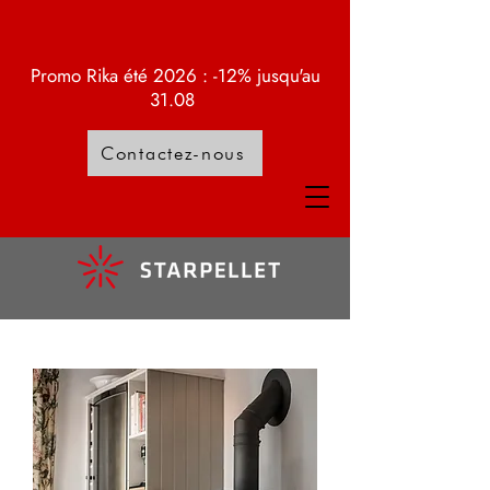
Promo Rika été 2026 : -12% jusqu'au
31.08
Contactez-nous