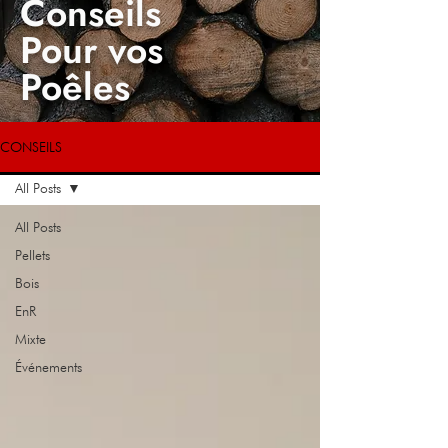
Conseils
Pour vos
Poêles
CONSEILS
All Posts
All Posts
Pellets
Bois
EnR
Mixte
Événements