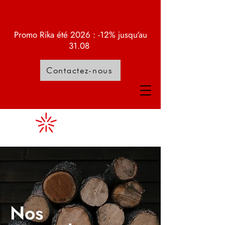
Promo Rika été 2026 : -12% jusqu'au
31.08
Contactez-nous
Nos