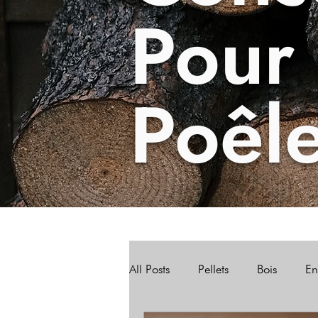
Pour
Poêl
All Posts
Pellets
Bois
En