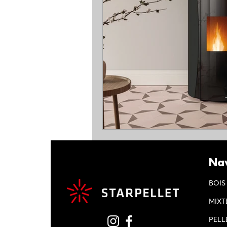
Nav
BOIS
MIXT
PELL