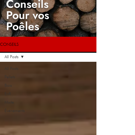
Conseils
Pour vos
Poêles
CONSEILS
All Posts
All Posts
Pellets
Bois
EnR
Mixte
Événements