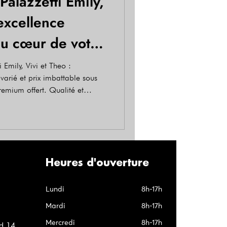
Palazzetti Emily,
’excellence
u cœur de votre
 Emily, Vivi et Theo :
varié et prix imbattable sous
emium offert. Qualité et
Heures d'ouverture
Lundi
8h-17h
Mardi
8h-17h
Mercredi
8h-17h
d 14