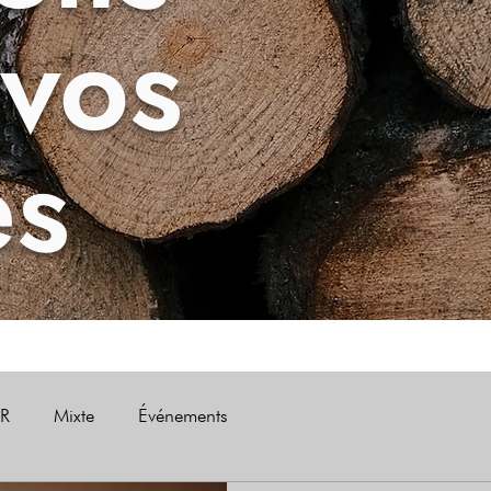
 vos
es
R
Mixte
Événements