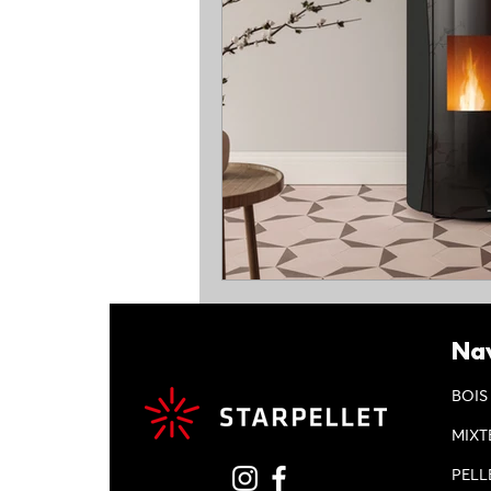
Nav
BOIS
MIXT
PELL