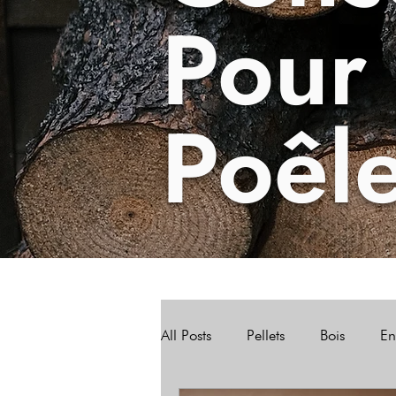
Pour
Poêl
All Posts
Pellets
Bois
En