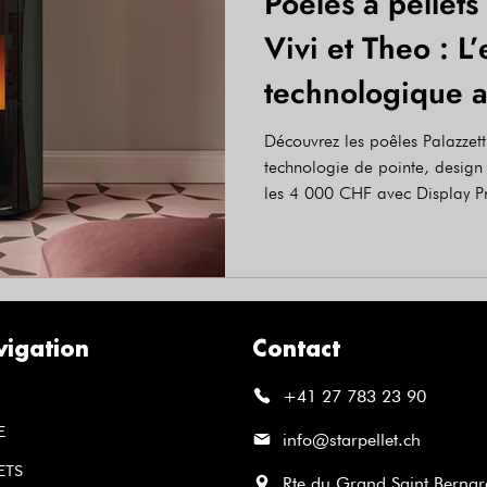
Poêles à pellets 
Vivi et Theo : L
technologique a
foyer
Découvrez les poêles Palazzetti
technologie de pointe, design 
les 4 000 CHF avec Display Pr
assistance technique certifiée.
igation
Contact
+41 27 783 23 90
E
info@starpellet.ch
ETS
Rte du Grand Saint Bernar