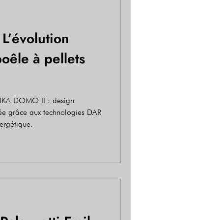
L’évolution
poêle à pellets
RIKA DOMO II : design
ée grâce aux technologies DAR
nergétique.